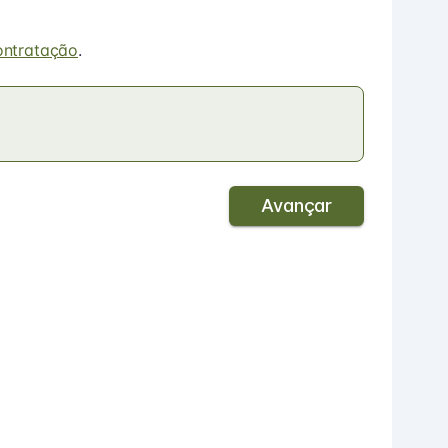
ontratação
.
Avançar