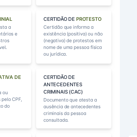
INIAL
CERTIDÃO DE
PROTESTO
sta a
Certidão que informa a
etários e
existência (positiva) ou não
stros
(negativa) de protestos em
vel.
nome de uma pessoa física
ou jurídica.
ATIVA DE
CERTIDÃO DE
ANTECEDENTES
CRIMINAIS (CAC)
a ou
 pelo CPF,
Documento que atesta a
o do
ausência de antecedentes
criminais da pessoa
consultada.