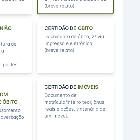
(breve relato).
NIÃO
CERTIDÃO DE
ÓBITO
Documento de óbito, 2ª via
impressa e eletrônica
itura de
(breve relato).
ra
e partes.
CERTIDÃO DE
IMÓVEIS
COM
Documento de
 ÓBITO
matrícula/inteiro teor, ônus
reais e ações, vintenária de
asamento,
um imóvel.
e averbação