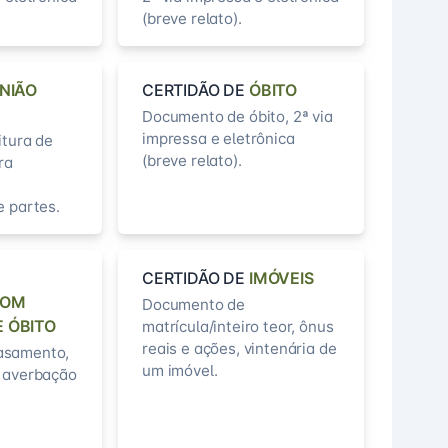
(breve relato).
NIÃO
CERTIDÃO DE
ÓBITO
Documento de óbito, 2ª via
impressa e eletrônica
itura de
(breve relato).
ra
e partes.
CERTIDÃO DE
IMÓVEIS
COM
Documento de
 ÓBITO
matrícula/inteiro teor, ônus
reais e ações, vintenária de
asamento,
um imóvel.
e averbação