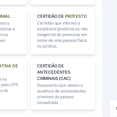
INIAL
CERTIDÃO DE
PROTESTO
sta a
Certidão que informa a
etários e
existência (positiva) ou não
stros
(negativa) de protestos em
vel.
nome de uma pessoa física
ou jurídica.
ATIVA DE
CERTIDÃO DE
ANTECEDENTES
CRIMINAIS (CAC)
a ou
 pelo CPF,
Documento que atesta a
o do
ausência de antecedentes
criminais da pessoa
consultada.