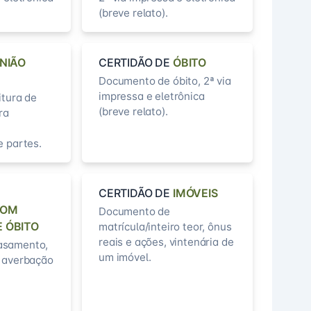
(breve relato).
NIÃO
CERTIDÃO DE
ÓBITO
Documento de óbito, 2ª via
impressa e eletrônica
itura de
(breve relato).
ra
e partes.
CERTIDÃO DE
IMÓVEIS
COM
Documento de
 ÓBITO
matrícula/inteiro teor, ônus
reais e ações, vintenária de
asamento,
um imóvel.
e averbação