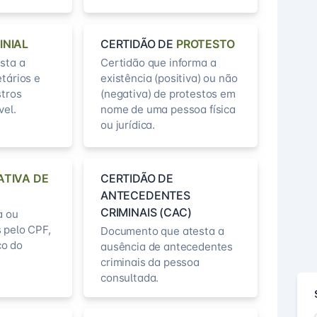
INIAL
CERTIDÃO DE
PROTESTO
sta a
Certidão que informa a
etários e
existência (positiva) ou não
stros
(negativa) de protestos em
vel.
nome de uma pessoa física
ou jurídica.
ATIVA DE
CERTIDÃO DE
ANTECEDENTES
CRIMINAIS (CAC)
a ou
 pelo CPF,
Documento que atesta a
o do
ausência de antecedentes
criminais da pessoa
consultada.